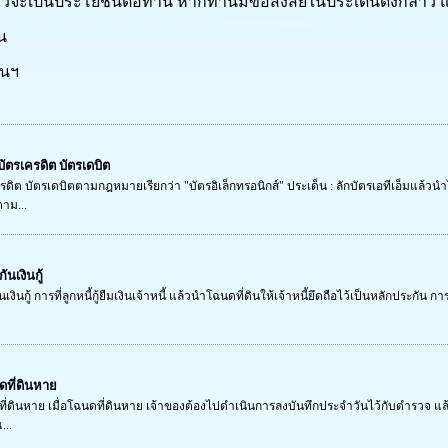
าวจะเป็นประโยชน์ต่อท่าน หากท่านมีข้อสงสัยในประเด็นดังกล่าว
น
านฯ
ัตรเครดิต บัตรเดบิต
ดิต บัตรเดบิตตามกฎหมายเรียกว่า "บัตรอิเล็กทรอนิกส์" ประเด็น : ลักบัตรเอทีเอ็มแล้วน
าม...
ันเงินกู้
นเงินกู้ การที่ลูกหนี้กู้ยืมเงินเจ้าหนี้ แล้วนำโฉนดที่ดินให้เจ้าหนี้ยึดถือไว้เป็นหลักป
ดที่ดินหาย
ี่ดินหาย เมื่อโฉนดที่ดินหาย เจ้าของต้องไปดำเนินการลงบันทึกประจำวันไว้กับตำรวจ แล้
...