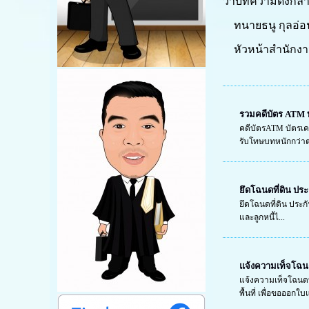
ว่าบทความดังกล่
ทนายธนู กุลอ่อ
หัวหน้าสำนักง
รวมคดีบัตร ATM บ
คดีบัตรATM บัตรเคร
รับโทษบทหนักกว่าต
ยึดโฉนดที่ดิน ประก
ยึดโฉนดที่ดิน ประกั
และลูกหนี้ไ...
แจ้งความเท็จโฉน
แจ้งความเท็จโฉนดท
พื้นที่ เพื่อขอออกใบแ