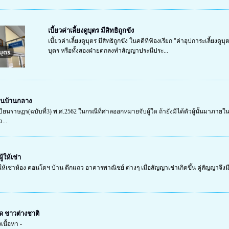
เบี้ยวค่าเลี้ยงดูบุตร มีสิทธิถูกขัง
เบี้ยวค่าเลี้ยงดูบุตร มีสิทธิถูกขัง ในคดีที่ฟ้องเรียก "ค่าอุปการะเลี้ยงด
บุตร หรือทั้งสองฝ่ายตกลงทำสัญญาประนีประ...
ยนบ้านกลาง
ียนราษฏร(ฉบับที่3) พ.ศ.2562 ในกรณีที่ศาลออกหมายจับผู้ใด ถ้ายังมิได้ตัวผู้นั้นมาภาย
...
้ให้เช่า
ห้เช่าห้อง คอนโดฯ บ้าน ตึกแถว อาคารพาณิชย์ ต่างๆ เมื่อสัญญาเช่าเกิดขึ้น คู่สัญญาจึงมีหน
โด ชาวต่างชาติ
งเนื้อหา -