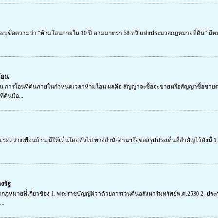
ะบุข้อความว่า “ห้ามโอนภายใน 10 ปี ตามมาตรา 58 ทวิ แห่งประมวลกฎหมายที่ดิน” มีหม
มโอน
มโอน การโอนที่ดินภายในกำหนดเวลาห้ามโอน ผลคือ สัญญาจะซื้อจะขายหรือสัญญาซื้อขา
่ดินมือ...
น ระหว่างเพื่อนบ้าน มีให้เห็นโดยทั่วไป ทางสำนักงานฯจึงขอสรุปประเด็นที่สำคัญไว้ดังนี้ 1. ส
งรัฐ
ักกฎหมายที่เกี่ยวข้อง 1. พระราชบัญญัติว่าด้วยการเวนคืนอสังหาริมทรัพย์พ.ศ.2530 2. ปร
..