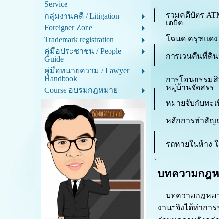
Service
รวมคดีบัตร ATM
กลุ่มงานคดี / Litigation
เดบิต
Foreigner Zone
โฉนด ครุฑแดง
Trademark registration
คู่มือประชาชน / People
การเวนคืนที่ดิ
Guide
คู่มือทนายความ / Lawyer
Handbook
การโอนกรรมสิทธ
หมู่บ้านจัดสรร
Course อบรมกฎหมาย
หมายจับกับทะเ
หลักการทำสัญ
รถหายในห้าง ใ
บทความกฎหมา
บทความกฎหมายน่า
งานฯจึงได้ทำการร