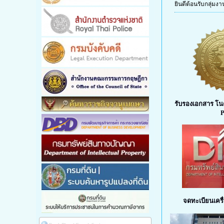
ยินดีต้อนรับกลุ่มง
รับรองเอกสาร โนต
P
จดทะเบียนเคร