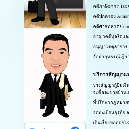
คดีภาษีอากร Tax C
คดีปกครอง
Admin
คดีศาลทหาร Court
อาญาคดีทุจริตและป
อนุญาโตตุลาการ Ar
จัดทำอุทธรณ์ ฎีกา
บริการสัญญาแล
ร่างสัญญากู้ยืมเ
จะซื้อจะขายบ้านแล
ที่ปรึกษากฎหมาย
จดทะเบียนธุรกิจ จ
เดินเรื่องขอออก