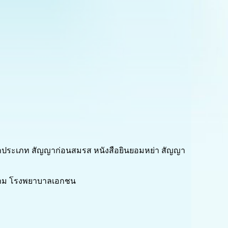
งทุกประเภท สัญญาก่อนสมรส หนังสือยินยอมหย่า สัญญา
มงาม โรงพยาบาลเอกชน