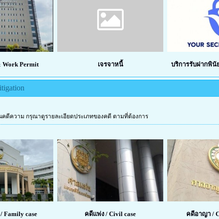
& Work Permit
เจรจาหนี้
บริการรับฝากพินั
tigation
งานคดีความ กรุณาดูรายละเอียดประเภทของคดี ตามที่ต้องการ
/ Family case
คดีแพ่ง / Civil case
คดีอาญา / C