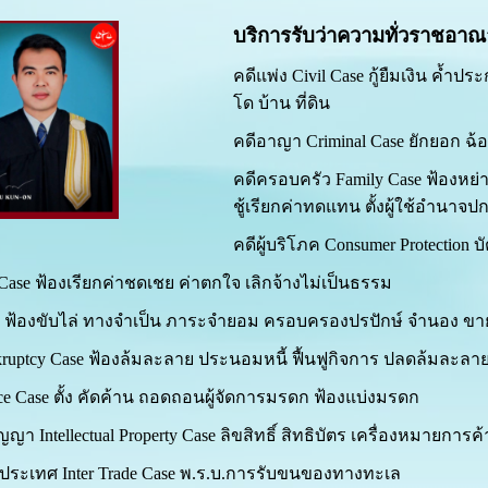
บริการรับว่าความทั่วราชอาณ
คดีแพ่ง Civil Case กู้ยืมเงิน ค้ำป
โด บ้าน ที่ดิน
คดีอาญา Criminal Case ยักยอก ฉ้อ
คดีครอบครัว Family Case ฟ้องหย่า
ชู้เรียกค่าทดแทน ตั้งผู้ใช้อำนาจปกค
คดีผู้บริโภค Consumer Protection บ
ase ฟ้องเรียกค่าชดเชย ค่าตกใจ เลิกจ้างไม่เป็นธรรม
ase ฟ้องขับไล่ ทางจำเป็น ภาระจำยอม ครอบครองปรปักษ์ จำนอง ข
ruptcy Case ฟ้องล้มละลาย ประนอมหนี้ ฟื้นฟูกิจการ ปลดล้มละลา
ce Case ตั้ง คัดค้าน ถอดถอนผู้จัดการมรดก ฟ้องแบ่งมรดก
ญา Intellectual Property Case ลิขสิทธิ์ สิทธิบัตร เครื่องหมายการค้
ประเทศ Inter Trade Case พ.ร.บ.การรับขนของทางทะเล