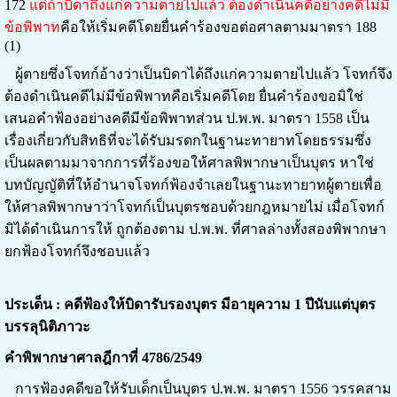
172
แต่ถ้าบิดาถึงแก่ความตายไปแล้ว ต้องดำเนินคดีอย่างคดีไม่มี
ข้อพิพาท
คือให้เริ่มคดีโดยยื่นคำร้องขอต่อศาลตามมาตรา 188
(1)
ผู้ตายซึ่งโจทก์อ้างว่าเป็นบิดาได้ถึงแก่ความตายไปแล้ว โจทก์จึง
ต้องดำเนินคดีไม่มีข้อพิพาทคือเริ่มคดีโดย ยื่นคำร้องขอมิใช่
เสนอคำฟ้องอย่างคดีมีข้อพิพาทส่วน ป.พ.พ. มาตรา 1558 เป็น
เรื่องเกี่ยวกับสิทธิที่จะได้รับมรดกในฐานะทายาทโดยธรรมซึ่ง
เป็นผลตามมาจากการที่ร้องขอให้ศาลพิพากษาเป็นบุตร หาใช่
บทบัญญัติที่ให้อำนาจโจทก์ฟ้องจำเลยในฐานะทายาทผู้ตายเพื่อ
ให้ศาลพิพากษาว่าโจทก์เป็นบุตรชอบด้วยกฎหมายไม่ เมื่อโจทก์
มิได้ดำเนินการให้ ถูกต้องตาม ป.พ.พ. ที่ศาลล่างทั้งสองพิพากษา
ยกฟ้องโจทก์จึงชอบแล้ว
ประเด็น : คดีฟ้องให้บิดารับรองบุตร มีอายุความ 1 ปีนับแต่บุตร
บรรลุนิติภาวะ
คำพิพากษาศาลฎีกาที่ 4786/2549
การฟ้องคดีขอให้รับเด็กเป็นบุตร ป.พ.พ. มาตรา 1556 วรรคสาม