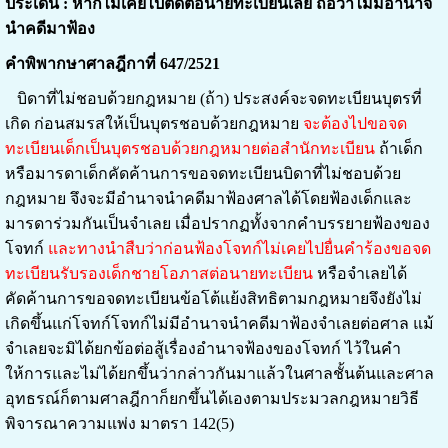
ประเด็น : หากไม่เคยไปติดต่อนายทะเบียนเลย ถือว่าไม่มีอำนาจ
นำคดีมาฟ้อง
คำพิพากษาศาลฎีกาที่ 647/2521
บิดาที่ไม่ชอบด้วยกฎหมาย (ถ้า) ประสงค์จะจดทะเบียนบุตรที่
เกิด ก่อนสมรสให้เป็นบุตรชอบด้วยกฎหมาย
จะต้องไปขอจด
ทะเบียนเด็กเป็นบุตรชอบด้วยกฎหมายต่อสำนักทะเบียน
ถ้าเด็ก
หรือมารดาเด็กคัดค้านการขอจดทะเบียนบิดาที่ไม่ชอบด้วย
กฎหมาย จึงจะมีอำนาจนำคดีมาฟ้องศาลได้โดยฟ้องเด็กและ
มารดาร่วมกันเป็นจำเลย เมื่อปรากฏทั้งจากคำบรรยายฟ้องของ
โจทก์
และทางนำสืบว่าก่อนฟ้องโจทก์ไม่เคยไปยื่นคำร้องขอจด
ทะเบียนรับรองเด็กชายโอภาสต่อนายทะเบียน
หรือจำเลยได้
คัดค้านการขอจดทะเบียนข้อโต้แย้งสิทธิตามกฎหมายจึงยังไม่
เกิดขึ้นแก่โจทก์โจทก์ไม่มีอำนาจนำคดีมาฟ้องจำเลยต่อศาล แม้
จำเลยจะมิได้ยกข้อต่อสู้เรื่องอำนาจฟ้องของโจทก์ ไว้ในคำ
ให้การและไม่ได้ยกขึ้นว่ากล่าวกันมาแล้วในศาลชั้นต้นและศาล
อุทธรณ์ก็ตามศาลฎีกาก็ยกขึ้นได้เองตามประมวลกฎหมายวิธี
พิจารณาความแพ่ง มาตรา 142(5)