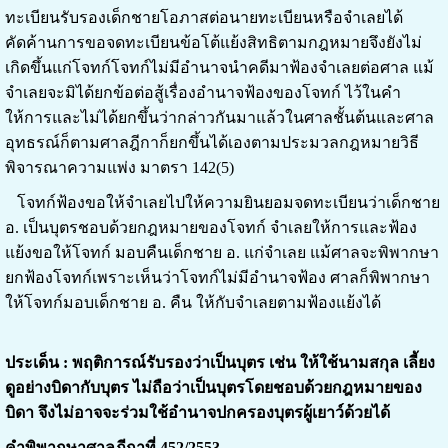
ทะเบียนรับรองเด็กชายโอภาสต่อนายทะเบียนหรือจำเลยได้
คัดค้านการขอจดทะเบียนข้อโต้แย้งสิทธิตามกฎหมายจึงยังไม่
เกิดขึ้นแก่โจทก์โจทก์ไม่มีอำนาจนำคดีมาฟ้องจำเลยต่อศาล แม้
จำเลยจะมิได้ยกข้อต่อสู้เรื่องอำนาจฟ้องของโจทก์ ไว้ในคำ
ให้การและไม่ได้ยกขึ้นว่ากล่าวกันมาแล้วในศาลชั้นต้นและศาล
อุทธรณ์ก็ตามศาลฎีกาก็ยกขึ้นได้เองตามประมวลกฎหมายวิธี
พิจารณาความแพ่ง มาตรา 142(5)
โจทก์ฟ้องขอให้จำเลยไปให้ความยินยอมจดทะเบียนว่าเด็กชาย
อ. เป็นบุตรชอบด้วยกฎหมายของโจทก์ จำเลยให้การและฟ้อง
แย้งขอให้โจทก์ มอบคืนเด็กชาย อ. แก่จำเลย แม้ศาลจะพิพากษา
ยกฟ้องโจทก์เพราะเห็นว่าโจทก์ไม่มีอำนาจฟ้อง ศาลก็พิพากษา
ให้โจทก์มอบเด็กชาย อ. คืน ให้กับจำเลยตามฟ้องแย้งได้
ประเด็น : พฤติการณ์รับรองว่าเป็นบุตร เช่น ให้ใช้นามสกุล เลี้ยง
ดูอย่างบิดากับบุตร ไม่ถือว่าเป็นบุตรโดยชอบด้วยกฎหมายของ
บิดา จึงไม่อาจจะร่วมใช้อำนาจปกครองบุตรผู้เยาว์ด้วยได้
คำพิพากษาศาลฎีกาที่ 452/2553