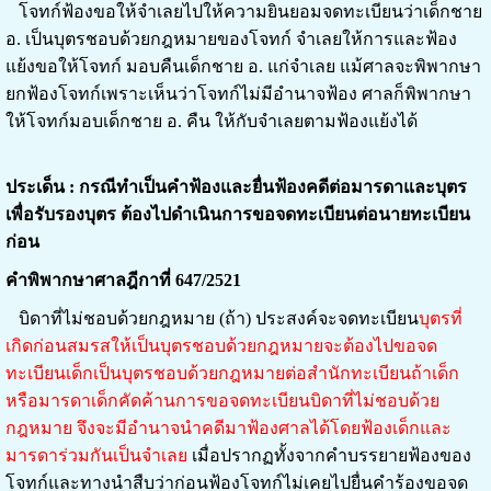
โจทก์ฟ้องขอให้จำเลยไปให้ความยินยอมจดทะเบียนว่าเด็กชาย
อ. เป็นบุตรชอบด้วยกฎหมายของโจทก์ จำเลยให้การและฟ้อง
แย้งขอให้โจทก์ มอบคืนเด็กชาย อ. แก่จำเลย แม้ศาลจะพิพากษา
ยกฟ้องโจทก์เพราะเห็นว่าโจทก์ไม่มีอำนาจฟ้อง ศาลก็พิพากษา
ให้โจทก์มอบเด็กชาย อ. คืน ให้กับจำเลยตามฟ้องแย้งได้
ประเด็น : กรณีทำเป็นคำฟ้องและยื่นฟ้องคดีต่อมารดาและบุตร
เพื่อรับรองบุตร ต้องไปดำเนินการขอจดทะเบียนต่อนายทะเบียน
ก่อน
คำพิพากษาศาลฎีกาที่ 647/2521
บิดาที่ไม่ชอบด้วยกฎหมาย (ถ้า) ประสงค์จะจดทะเบียน
บุตรที่
เกิด
ก่
อนสมรสให้เป็นบุตรชอบด้วยกฎหมายจะต้องไปขอจด
ทะเบียนเด็กเป็นบุตรชอบด้วยกฎหมายต่อสำนักทะเบียนถ้าเด็ก
หรือมารดาเด็กคัดค้านการขอจดทะเบียนบิดาที่ไม่ชอบด้วย
กฎหมาย จึงจะมีอำนาจนำคดีมาฟ้องศาลได้โดยฟ้องเด็กและ
มารดาร่วมกันเป็นจำเลย
เมื่อปรากฏทั้งจากคำบรรยายฟ้องของ
โจทก์และทางนำสืบว่าก่อนฟ้องโจทก์ไม่เคยไปยื่นคำร้องขอจด