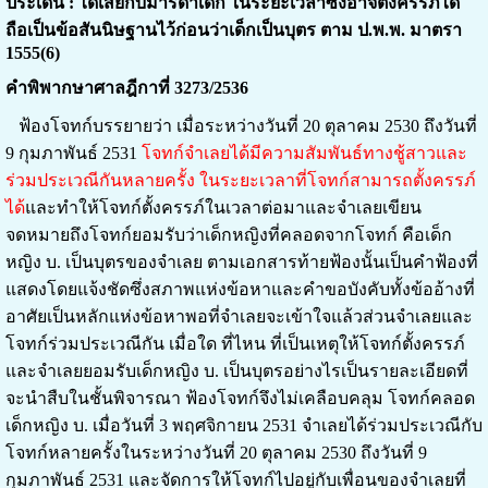
ประเด็น : ได้เสียกับมารดาเด็ก ในระยะเวลาซึ่งอาจตั้งครรภ์ได้
ถือเป็นข้อสันนิษฐานไว้ก่อนว่าเด็กเป็นบุตร ตาม ป.พ.พ. มาตรา
1555(6)
คำพิพากษาศาลฎีกาที่ 3273/2536
ฟ้องโจทก์บรรยายว่า เมื่อระหว่างวันที่ 20 ตุลาคม 2530 ถึงวันที่
9 กุมภาพันธ์ 2531
โจทก์จำเลยได้มีความสัมพันธ์ทางชู้สาวและ
ร่วมประเวณีกันหลายครั้ง ในระยะเวลาที่โจทก์สามารถตั้งครรภ์
ได้
และทำให้โจทก์ตั้งครรภ์ในเวลาต่อมาและจำเลยเขียน
จดหมายถึงโจทก์ยอมรับว่าเด็กหญิงที่คลอดจากโจทก์ คือเด็ก
หญิง บ. เป็นบุตรของจำเลย ตามเอกสารท้ายฟ้องนั้นเป็นคำฟ้องที่
แสดงโดยแจ้งชัดซึ่งสภาพแห่งข้อหาและคำขอบังคับทั้งข้ออ้างที่
อาศัยเป็นหลักแห่งข้อหาพอที่จำเลยจะเข้าใจแล้วส่วนจำเลยและ
โจทก์ร่วมประเวณีกัน เมื่อใด ที่ไหน ที่เป็นเหตุให้โจทก์ตั้งครรภ์
และจำเลยยอมรับเด็กหญิง บ. เป็นบุตรอย่างไรเป็นรายละเอียดที่
จะนำสืบในชั้นพิจารณา ฟ้องโจทก์จึงไม่เคลือบคลุม โจทก์คลอด
เด็กหญิง บ. เมื่อวันที่ 3 พฤศจิกายน 2531 จำเลยได้ร่วมประเวณีกับ
โจทก์หลายครั้งในระหว่างวันที่ 20 ตุลาคม 2530 ถึงวันที่ 9
กุมภาพันธ์ 2531 และจัดการให้โจทก์ไปอยู่กับเพื่อนของจำเลยที่