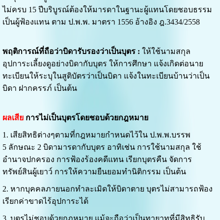
ไม่ครบ 15 ปีบริบูรณ์ต้องให้มารดาในฐานะผู้แทนโดยชอบธรรม
เป็นผู้ฟ้องแทน ตาม ป.พ.พ. มาตรา 1556 อ้างอิง ฎ.3434/2558
พฤติการณ์ที่ถือว่าบิดารับรองว่าเป็นบุตร :
ให้ใช้นามสกุล
อุปการะเลี้ยงดูอย่างบิดากับบุตร ให้การศึกษา แจ้งเกิดต่อนาย
ทะเบียนให้ระบุในสูติบัตรว่าเป็นบิดา แจ้งในทะเบียนบ้านว่าเป็น
บิดา ฝากครรภ์ เป็นต้น
ผลเสีย
การไม่เป็นบุตรโดยชอบด้วยกฎหมาย
1. เสียสิทธิต่างๆตามที่กฎหมายกำหนดไว้ใน ป.พ.พ.บรรพ
5
ลักษณะ 2 บิดามารดากับบุตร อาทิเช่น การใช้นามสกุล ใช้
อำนาจปกครอง การฟ้องร้องคดีแทน เรียกบุตรคืน จัดการ
ทรัพย์สินผู้เยาว์ การให้ความยืนยอมทำนิติกรรม เป็นต้น
2. หากบุคคลภายนอกทำละเมิดให้บิดาตาย บุตรไม่สามารถฟ้อง
เรียกค่าขาดไร้อุปการะได้
3. บุตรไม่ชอบด้วยกฎหมาย แม้จะถือว่าเป็นทายาทที่มีสิทธิรับ