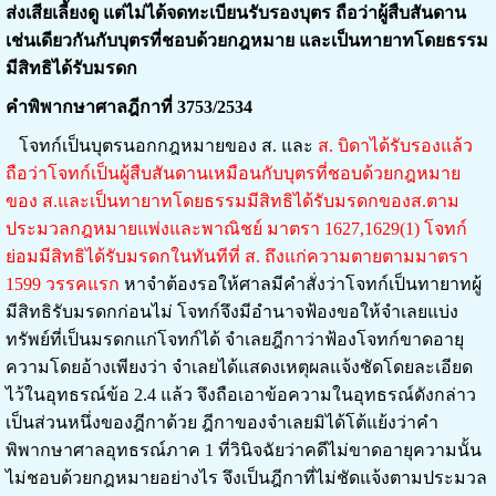
ส่งเสียเลี้ยงดู แต่ไม่ได้จดทะเบียนรับรองบุตร ถือว่าผู้สืบสันดาน
เช่นเดียวกันกับบุตรที่ชอบด้วยกฎหมาย และเป็นทายาทโดยธรรม
มีสิทธิได้รับมรดก
คำพิพากษาศาลฎีกาที่ 3753/2534
โจทก์เป็นบุตรนอกกฎหมายของ ส. และ
ส. บิดาได้รับรองแล้ว
ถือว่าโจทก์เป็นผู้สืบสันดานเหมือนกับบุตรที่ชอบด้วยกฎหมาย
ของ ส.และเป็นทายาทโดยธรรมมีสิทธิได้รับมรดกของส.ตาม
ประมวลกฎหมายแพ่งและพาณิชย์ มาตรา 1627,1629(1) โจทก์
ย่อมมีสิทธิได้รับมรดกในทันทีที่ ส. ถึงแก่ความตายตามมาตรา
1599 วรรคแรก
หาจำต้องรอให้ศาลมีคำสั่งว่าโจทก์เป็นทายาทผู้
มีสิทธิรับมรดกก่อนไม่ โจทก์จึงมีอำนาจฟ้องขอให้จำเลยแบ่ง
ทรัพย์ที่เป็นมรดกแก่โจทก์ได้ จำเลยฎีกาว่าฟ้องโจทก์ขาดอายุ
ความโดยอ้างเพียงว่า จำเลยได้แสดงเหตุผลแจ้งชัดโดยละเอียด
ไว้ในอุทธรณ์ข้อ 2.4 แล้ว จึงถือเอาข้อความในอุทธรณ์ดังกล่าว
เป็นส่วนหนึ่งของฎีกาด้วย ฎีกาของจำเลยมิได้โต้แย้งว่าคำ
พิพากษาศาลอุทธรณ์ภาค 1 ที่วินิจฉัยว่าคดีไม่ขาดอายุความนั้น
ไม่ชอบด้วยกฎหมายอย่างไร จึงเป็นฎีกาที่ไม่ชัดแจ้งตามประมวล