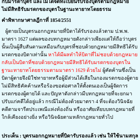
กับมารดาบุตร และไม่ได้จดทะเบียนรับรองบุตรตามกฎหมาย
ไม่มีสิทธิรับมรดกของบุตรในฐานะทายาทโดยธรรม
คำพิพากษาศาลฎีกาที่ 1854/2551
ผู้ตายเป็นบุตรนอกกฎหมายที่บิดาได้รับรองแล้วตาม ป.พ.พ.
มาตรา 1627 แต่ผลของบทกฎหมายดังกล่าวเพียงแต่ให้ถือว่าบุตร
นั้นเป็นผู้สืบสันดานเหมือนกับบุตรที่ชอบด้วยกฎหมายมีสิทธิได้รับ
มรดกของบิดาเท่านั้น
หาได้มีผลทำให้บิดาที่ไม่ชอบด้วยกฎหมาย
กลับเป็นบิดาที่ชอบด้วยกฎหมายมีสิทธิได้รับมรดกของบุตรใน
ฐานะทายาทโดยธรรมตามมาตรา 1629 ด้วยไม่
ผู้คัดค้านซึ่งเป็น
บิดาผู้ตายจึงมิใช่ทายาทหรือผู้มีส่วนได้เสียในกองมรดกของผู้ตาย
ไม่มีสิทธิคัคค้านหรือร้องขอต่อศาลให้ตั้งตนเองเป็นผู้จัดการ
มรดกของผู้ตายได้ และปัญหาดังกล่าวมีบทกฎหมายที่จะยกมา
ปรับแก่คดีได้อยู่แล้ว กรณีไม่ต้องด้วยมาตรา 4 ที่จะต้องวินิจฉัย
คดีตามจารีตประเพณีแห่งท้องถิ่น หรืออาศัยเทียบบทกฎหมายที่
ใกล้เคียงอย่างยิ่ง หรือวินิจฉัยตามหลักกฎหมายทั่วไป
ประเด็น : บุตรนอกกฎหมายที่บิดารับรองแล้ว เช่น ให้ใช้นามสกุล