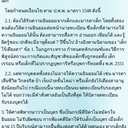
เด็ก
โดย
กำหนดเงื่อนไข ตาม ป.พ.พ. มาตรา 1548 ดังนี้
2.1. ต้องได้รับความยินยอมจากเด็กและมารดาเด็ก
โดยทั้งสอง
คนต้องให้ความยินยอมต่อหน้านายทะเบียน ซึ่งเด็กที่สามารถให้
ความยินยอมได้นั้น ต้องสามารถสื่อสาร อ่านออก เขียนได้ และรู้
ผิดรู้ชอบ ปกติจะมีอายุตั้งแต่ 7 ปีขึ้นไป
อ้างอิงตามนิยามของ "เด็ก
ไร้เดียงสา" ข้อ 1. ในกฎกระทรวง กำหนดหลักเกณฑ์และวิธีการ
พิสูจน์สถานะการเกิดและสัญชาติของเด็กซึ่งถูกทอดทิ้ง เด็ก
เร่ร่อน หรือเด็กที่ไม่ปรากฏบุพการีหรือบุพการีทอดทิ้ง พ.ศ. 2551
2.2.
แต่หากบุคคลทั้งสองไม่อาจให้ความยินยอมได้ เช่น มารดา
เสียชีวิต วิกลจริต บ้า เจ็บป่วยขั้นโคม่า หรือเด็กยังไร้เดียงสาอายุ
ยังน้อยเกินไป กรณีแบบนี้นายทะเบียนจะจดทะเบียนรับรองบุตร
ไม่ได้ จนกว่าจะมีคำสั่งศาล
อันเป็นถึงที่สุด ให้บิดาจดทะเบียน
รับรองบุตรได้
3. ให้ศาลพิพากษาว่าเป็นบุตร ซึ่งเป็นกรณีที่บิดาไม่สมัครใจ
ยินยอม
ไม่รับผิดชอบ การฟ้องคดีบิดาให้รับเด็กเป็นบุตร เมื่อเด็ก
อายุ 15 ปีบริบูรณ์สามารถยื่นฟ้องต่อศาลได้ด้วยตนเอง หากเด็กยัง