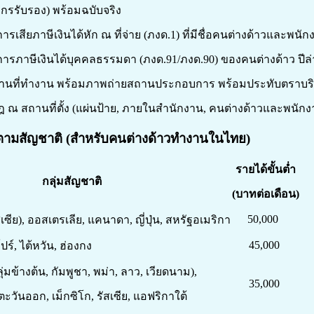
กรรับรอง) พร้อมฉบับจริง
เสียภาษีเงินได้หัก ณ ที่จ่าย (ภงด.1) ที่มีชื่อคนต่างด้าวและพนั
รภาษีเงินได้บุคคลธรรมดา (ภงด.91/ภงด.90) ของคนต่างด้าว ปีล่า
ถานที่ทำงาน พร้อมภาพถ่ายสถานประกอบการ พร้อมประทับตราบริ
 ณ สถานที่ตั้ง (แผ่นป้าย, ภายในสำนักงาน, คนต่างด้าวและพนัก
่ำตามสัญชาติ (สำหรับคนต่างด้าวทำงานในไทย)
รายได้ขั้นต่ำ
กลุ่มสัญชาติ
(บาทต่อเดือน)
50,000
สเซีย), ออสเตรเลีย, แคนาดา,
ญี่ปุ่น, สหรัฐอเมริกา
45,000
ปร์, ไต้หวัน, ฮ่องกง
ุ่มข้างต้น, กัมพูชา, พม่า, ลาว, เวียดนาม),
35,000
ตะวันออก, เม็กซิโก, รัสเซีย, แอฟริกาใต้