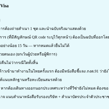
Visa
ญ
ารต้องถ่ายสำเนา 1 ชุด และนำฉบับจริงมาแสดงด้วย
ร (ที่มีสัญลักษณ์ QR code ระบุไว้ทุกหน้า) ต้องเป็นฉบับที่ออกโด
มดอย่างน้อย 15 วัน — หากหมดแล้วยื่นไม่ได้
้วยตนเอง (ยกเว้นผู้ป่วยหรือผู้พิการ)
คืนไม่ว่ากรณีใดทั้งสิ้น
้าวเข้ามาทำงานในไทยครั้งแรก ต้องมีหนังสือชี้แจง ภงด.91 ว่ายังไ
 ให้แนบหลักฐานหรือทะเบียนสมรสด้วย
t : หากต้องเดินทางออกนอกประเทศระหว่างที่วีซ่ายังไม่หมด ต้องขอ Re
าจ แนบสำเนาหนังสือรับรองบริษัท + สำเนาบัตรประจำตัวประชาชน