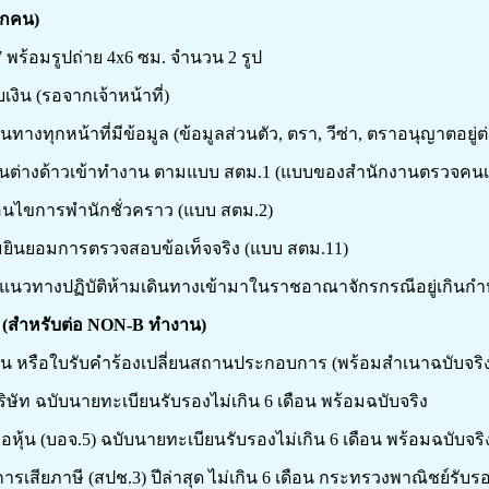
ุกคน)
 พร้อมรูปถ่าย 4x6 ซม. จำนวน 2 รูป
เงิน (รอจากเจ้าหน้าที่)
นทางทุกหน้าที่มีข้อมูล (ข้อมูลส่วนตัว, ตรา, วีซ่า, ตราอนุญาตอยู่ต
งคนต่างด้าวเข้าทำงาน ตามแบบ สตม.1 (แบบของสำนักงานตรวจคนเข
่อนไขการพำนักชั่วคราว (แบบ สตม.2)
มยินยอมการตรวจสอบข้อเท็จจริง (แบบ สตม.11)
บแนวทางปฏิบัติห้ามเดินทางเข้ามาในราชอาณาจักรกรณีอยู่เกินก
 (สำหรับต่อ NON-B ทำงาน)
น หรือใบรับคำร้องเปลี่ยนสถานประกอบการ (พร้อมสำเนาฉบับจริง
ริษัท ฉบับนายทะเบียนรับรองไม่เกิน 6 เดือน พร้อมฉบับจริง
้ถือหุ้น (บอจ.5) ฉบับนายทะเบียนรับรองไม่เกิน 6 เดือน พร้อมฉบับจริ
รเสียภาษี (สปช.3) ปีล่าสุด ไม่เกิน 6 เดือน กระทรวงพาณิชย์รับ