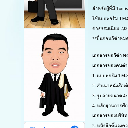
สำหรับผู้ที่มี
Touris
ใช้แบบฟอร์ม
TM
.
ค่าธรรมเนียม
2,0
**ยื่นก่อนวีซ่าหม
เอกสารขอวีซ่า NO
เอกสารของคนต่างด
1. แบบฟอร์ม TM.86 (
2. สำเนาหนังสือเด
3. รูปถ่ายขนาด 4x6
4.
หลักฐานการศึ
เอกสารของบริษัท 
5. หนังสือชี้แจงคว