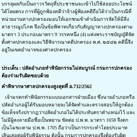
บรรลุผลกับเป็นถาวรวัตถุที่ประชาชนจะเข้าไปใช้สอยประโยชน์
ได้โดยตรง การที่ผู้ถูกฟ้องคดีว่าจ้างผู้ฟ้องคดีถือได้ว่าเป็นกรณีที่
หน่วยงานทางปกครองมอบให้เอกชนเข้าดำเนินการจัดให้มีสิ่ง
สาธารณูปโภค จึงเป็นข้อพิพาทเกี่ยวกับสัญญาทางปกครองตาม
มาตรา 3 ประกอบมาตรา 9 วรรคหนึ่ง (4) แห่งพระราชบัญญัติจัด
ตั้งศาลปกครองและวิธีพิจารณาคดีปกครอง พ.ศ. ๒๕๔๒ คดีนี้จึง
อยู่ในเขตอำนาจของศาลปกครอง
ประเด็น : ปลัดอำเภอทำพินัยกรรมไม่สมบูรณ์ กรมการปกครอง
ต้องร่วมรับผิดชอบด้วย
คำพิพากษาศาลปกครองสูงสุดที่ อ.732/2562
เจ้ามรดกทำพินัยกรรมแบบเอกสารฝ่ายเมือง ซึ่งนายอำเภอหรือ
ปลัดอำเภอผู้ได้รับมอบหมายจะได้จัดทำและตรวจสอบให้ถูกต้อง
ข้อเท็จจริงปรากฎว่าปลัดอำเภอไม่ได้ประทับตราตำแหน่งไว้ และ
ไม่มีผู้ลงลายมือชื่อเป็นพยาน ขัดต่อ ป.พ.พ. มาตรา 1658 จึงตก
เป็นโมฆะตาม ป.พ.พ. 1705 ถือว่าเป็นการกระทำโดยประมาท
เลินเล่อต่อผู้รับพินัยรรม ดังนั้น กรมการปกครองจึงต้องรับผิด