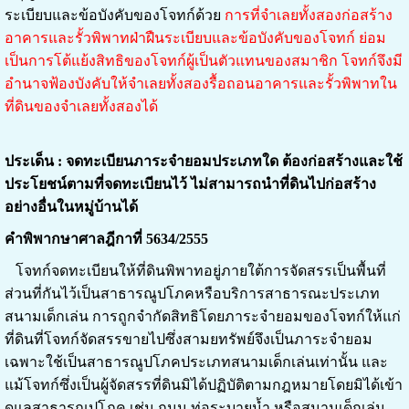
ระเบียบและข้อบังคับของโจทก์ด้วย
การที่จำเลยทั้งสองก่อสร้าง
อาคารและรั้วพิพาทฝ่าฝืนระเบียบและข้อบังคับของโจทก์ ย่อม
เป็นการโต้แย้งสิทธิของโจทก์ผู้เป็นตัวแทนของสมาชิก โจทก์จึงมี
อำนาจฟ้องบังคับให้จำเลยทั้งสองรื้อถอนอาคารและรั้วพิพาทใน
ที่ดินของจำเลยทั้งสองได้
ประเด็น : จดทะเบียนภาระจำยอมประเภทใด ต้องก่อสร้างและใช้
ประโยชน์ตามที่จดทะเบียนไว้ ไม่สามารถนำที่ดินไปก่อสร้าง
อย่างอื่นในหมู่บ้านได้
คำพิพากษาศาลฎีกาที่ 5634/2555
โจทก์จดทะเบียนให้ที่ดินพิพาทอยู่ภายใต้การจัดสรรเป็นพื้นที่
ส่วนที่กันไว้เป็นสาธารณูปโภคหรือบริการสาธารณะประเภท
สนามเด็กเล่น การถูกจำกัดสิทธิโดยภาระจำยอมของโจทก์ให้แก่
ที่ดินที่โจทก์จัดสรรขายไปซึ่งสามยทรัพย์จึงเป็นภาระจำยอม
เฉพาะใช้เป็นสาธารณูปโภคประเภทสนามเด็กเล่นเท่านั้น และ
แม้โจทก์ซึ่งเป็นผู้จัดสรรที่ดินมิได้ปฏิบัติตามกฎหมายโดยมิได้เข้า
ดูแลสาธารณูปโภค เช่น ถนน ท่อระบายน้ำ หรือสนามเด็กเล่น