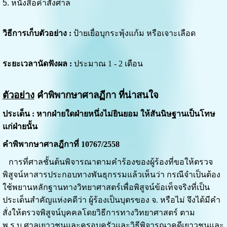
5. หนังสือคำสั่งศาล
วิธีการ
เก็บตัวอย่าง :
ป้ายเยื่อบุกระพุ้งแก้ม หรือเจาะเลือด
ระยะเวลานัดฟังผล :
ประมาณ 1 - 2 เดือน
ตัวอย่าง
คำพิพากษาศาลฏีกา ที่น่าสนใจ
ประเด็น : หากฝ่ายใดฝ่ายหนึ่งไม่ยินยอม ให้สันนิษฐานเป็นโทษ
แก่ฝ่ายนั้น
คำพิพากษาศาลฎีกาที่ 10767/2558
การที่ศาลชั้นต้นพิจารณาตามคำร้องของผู้ร้องที่ขอให้ตรวจ
พิสูจน์หาสารประกอบทางพันธุกรรมแล้วเห็นว่า กรณีจำเป็นต้อง
ใช้พยานหลักฐานทางวิทยาศาสตร์เพื่อพิสูจน์ข้อเท็จจริงที่เป็น
ประเด็นสำคัญแห่งคดีว่า ผู้ร้องเป็นบุตรของ จ. หรือไม่ จึงได้มีคำ
สั่งให้ตรวจพิสูจน์บุคคลโดยวิธีการทางวิทยาศาสตร์ ตาม
พ.ร.บ.ศาลเยาวชนและครอบครัวและวิธีพิจารณาคดีเยาวชนและ