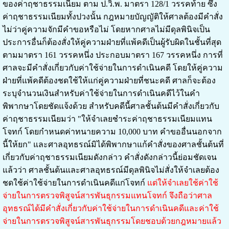
ของค่าฤชาธรรมเนียม ตาม ป.วิ.พ. มาตรา 128/1 วรรคท้าย ซึ่ง
ค่าฤชาธรรมเนียมทั้งปวงนั้น กฎหมายบัญญัติให้ศาลต้องมีคำสั่ง
ไม่ว่าคู่ความจักมีคำขอหรือไม่ โดยหากศาลไม่มีดุลพินิจเป็น
ประการอื่นก็ต้องสั่งให้คู่ความฝ่ายที่แพ้คดีเป็นผู้รับผิดในชั้นที่สุด
ตามมาตรา 161 วรรคหนึ่ง ประกอบมาตรา 167 วรรคหนึ่ง การที่
ศาลจะมีคำสั่งเกี่ยวกับค่าใช้จ่ายในการดำเนินคดี โดยให้คู่ความ
ฝ่ายที่แพ้คดีต้องชดใช้ให้แก่คู่ความฝ่ายที่ชนะคดี ศาลก็จะต้อง
ระบุจำนวนเงินสำหรับค่าใช้จ่ายในการดำเนินคดีไว้ในคำ
พิพากษาโดยชัดแจ้งด้วย สำหรับคดีนี้ศาลชั้นต้นมีคำสั่งเกี่ยวกับ
ค่าฤชาธรรมเนียมว่า "ให้จำเลยชำระค่าฤชาธรรมเนียมแทน
โจทก์ โดยกำหนดค่าทนายความ 10,000 บาท คำขออื่นนอกจาก
นี้ให้ยก" และศาลอุทธรณ์มิได้พิพากษาแก้คำสั่งของศาลชั้นต้นที่
เกี่ยวกับค่าฤชาธรรมเนียมดังกล่าว คำสั่งดังกล่าวนี้ย่อมชัดเจน
แล้วว่า ศาลชั้นต้นและศาลอุทธรณ์มีดุลพินิจไม่สั่งให้จำเลยต้อง
ชดใช้ค่าใช้จ่ายในการดำเนินคดีแก่โจทก์
แต่ให้จำเลยใช้ค่าใช้
จ่ายในการตรวจพิสูจน์สารพันธุกรรมแทนโจทก์ จึงถือว่าศาล
อุทธรณ์ได้มีคำสั่งเกี่ยวกับค่าใช้จ่ายในการดำเนินคดีและค่าใช้
จ่ายในการตรวจพิสูจน์สารพันธุกรรมโดยชอบด้วยกฎหมายแล้ว