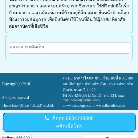
อาญาว่า นาย ว และครอบครัวบุกรุก ซึ่งนาย ว ใช้ขีวิตปกติในรั้ว
บ้าน นาย ว เอง แม้แต่หลานที่บ้านอยู่ที่อื่น แค่มายืนหน้าบ้านก็ถูก
ฟ้องว่าร่วมกันบุกรุก เพื่อบีบบังคับให้โอนที่ดินให้ผู้อาศัย ที่อาศัย
ต่อจากบิดาที่เสียชีวิต
47/317 อาคารไคตัค ชั้น 5 ห้องเลขที่ K005109
Copyright (c) 2016
ถนนป๊อบปูล่า ตำบลบ้านใหม่ อำเภอปากเกร็ด
จังหวัดนนทบุรี 11120
Tel 083 4248098 LINE ID : @tn13 E-mail :
All rights reserved
thanuneomai@gmail.com
Thanu Law Office / IKEEP co.,Ltd.
www.thanulegal.com
/ www.thanulaw.com
ติดต่อ
0834248098
คลิกเพื่อโทร