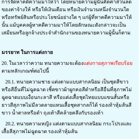
การจัดหาคดีความมาให้ว่า โดยทนายความผู้นั้นคิดค่าส่วนลด
ของค่าจ้างให้ หรือให้เงินเดือน หรือเงินจำนวนหนึ่งจำนวนใด
หรือทรัพย์สินหรือประโยชน์อย่างใด ๆ แก่ผู้ที่หาคดีความมาให้
นั้น แม้บุคคลผู้หาคดีความมาให้โดยลักษณะดังกล่าวจะเป็น
เสมียนหรือลูกจ้างประจำสำนักงานของทนายความผู้นั้นก็ตาม
มรรยาท ในการแต่งกาย
20. ในเวลาว่าความ ทนายความจะต้อง
แต่งกายสุภาพเรียบร้อย
ตามหลักเกณฑ์ต่อไปนี้
20.1. ทนายความชาย แต่งตามแบบสากลนิยม เป็นชุดสีขาว
หรือสีอื่นที่ไม่ฉูดฉาด เชิ้ตขาวผ้าผูกคอสีดำหรือสีอื่นที่สุภาพไม่
ฉูดฉาดแบบเงื่อนกะลาสี หรือแต่งเสื้อชุดไทยแบบแขนสั้นหรือ
ยาวสีสุภาพไม่มีลวดลายแทนเสื้อชุดสากลก็ได้ รองเท้าหุ้ม
ส้นสี
ขาว น้ำตาลหรือดำ ถุงเท้าสีคล้ายคลึงกับรองเท้า
20.2. ทนายความหญิง แต่งตามแบบสากลนิยม กระโปรงและ
เสื้อสีสุภาพไม่ฉูดฉาด รองเท้าหุ้มส้น