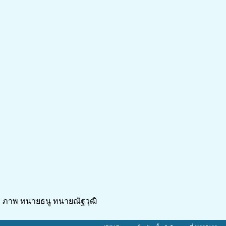
ภาพ ทนายธนู ทนายณัฐวุฒิ